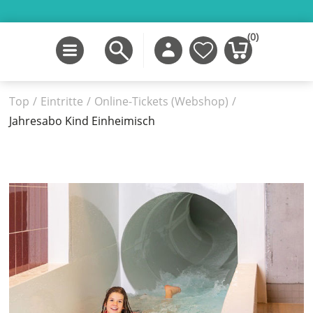
(0)
Top
/
Eintritte
/
Online-Tickets (Webshop)
/
Jahresabo Kind Einheimisch